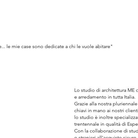
e... le mie case sono dedicate a chi le vuole abitare"
Lo studio di architettura ME o
e arredamento in tutta Italia.
Grazie alla nostra pluriennal
chiavi in mano ai nostri clien
lo studio è inoltre specializz
trentennale in qualità di Espe
Con la collaborazione di stud
o stranieri all'acquisto sicuro