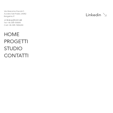
Via Giacomo Puccini 6
Linkedin
Azzano San Paolo, 24052
Bergamo, IT
emitakop@hotmail.it
Tel: +39 035-533016
Cell: +39 335-6009203
HOME
PROGETTI
STUDIO
CONTATTI