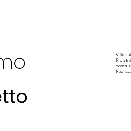
rmo
Villa s
Ridistri
costruz
Realizz
etto