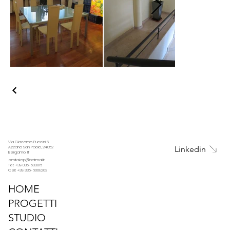
Via Giacomo Puccini 6
Linkedin
Azzano San Paolo, 24052
Bergamo, IT
emitakop@hotmail.it
Tel: +39 035-533016
Cell: +39 335-6009203
HOME
PROGETTI
STUDIO