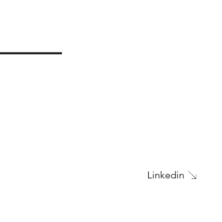
Next Project
Linkedin