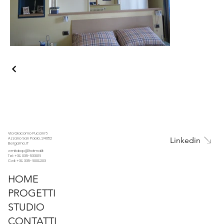
Via Giacomo Puccini 6
Linkedin
Azzano San Paolo, 24052
Bergamo, IT
emitakop@hotmail.it
Tel: +39 035-533016
Cell: +39 335-6009203
HOME
PROGETTI
STUDIO
CONTATTI